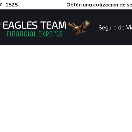
97- 1525
Obtén una cotización de s
Seguro de Vi
Seguro de Vida Univer
(IUL) en Katy, Texas?