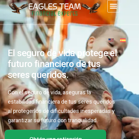
El seguro de vida protege el
futuro financiero de tus
seres queridos.
Con el seguro de vida, aseguras la
estabilidad financiera de tus seres queridos
al protegerlos de dificultades inesperadas y
garantizar su futuro con tranquilidad.
Obtén una cotización