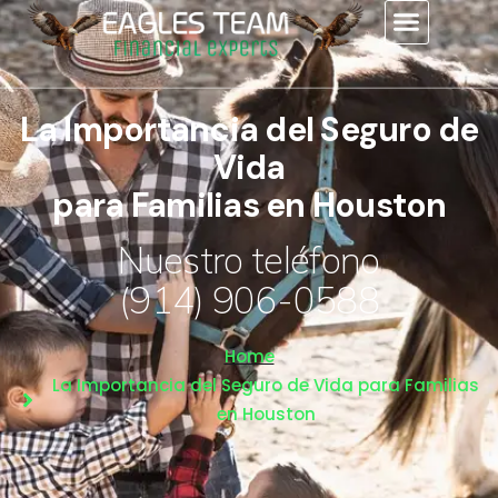
contenido
La Importancia del Seguro de
Vida
para Familias en Houston
Nuestro teléfono
(914) 906-0588
Home
La Importancia del Seguro de Vida para Familias
en Houston