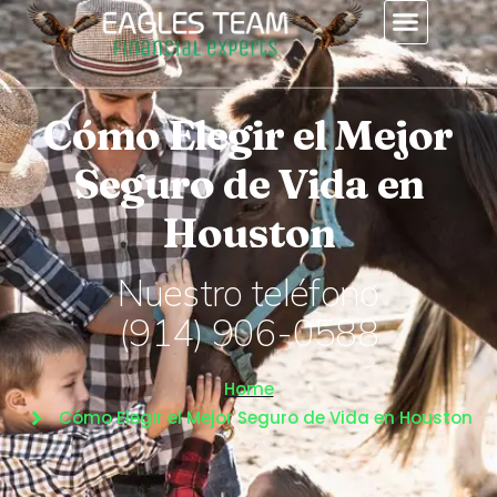
contenido
Cómo Elegir el Mejor
Seguro de Vida en
Houston
Nuestro teléfono
(914) 906-0588
Home
Cómo Elegir el Mejor Seguro de Vida en Houston